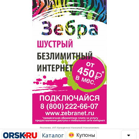
Популярное →
Строительство и ремонт
Афиша
Телекоммуникации и связь
Строительство и ремонт
Торговля
Авто и мото
Бизнес и финансы
Рестораны, кафе, бары
Юристы, Экспертиза, Страхование
Развлечения и отдых
Ремонт
Спорт Фитнес
Социальные организации
Недвижимость
Это интересно
Реклама. ИП Кучеренко Николай Николаевич
Красота Косметология
Администрация
Каталог
Купоны