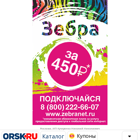
Популярное →
Строительство и ремонт
Афиша
Телекоммуникации и связь
Строительство и ремонт
Торговля
Авто и мото
Бизнес и финансы
Рестораны, кафе, бары
Юристы, Экспертиза, Страхование
Развлечения и отдых
Ремонт
Спорт Фитнес
Социальные организации
Недвижимость
Это интересно
Реклама. ИП Кучеренко Николай Николаевич
Красота Косметология
Администрация
Каталог
Купоны