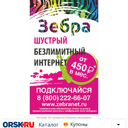
Популярное →
Строительство и ремонт
Афиша
Телекоммуникации и связь
Строительство и ремонт
Торговля
Авто и мото
Бизнес и финансы
Рестораны, кафе, бары
Юристы, Экспертиза, Страхование
Развлечения и отдых
Ремонт
Спорт Фитнес
Социальные организации
Недвижимость
Это интересно
Реклама. ИП Кучеренко Николай Николаевич
Красота Косметология
Администрация
Каталог
Купоны