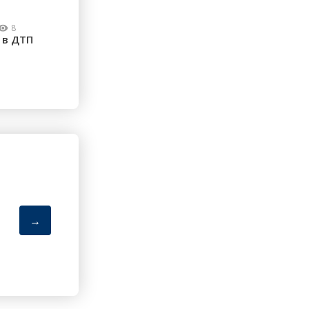
8
 в ДТП
→