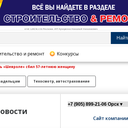
erid: LdtCKcsSb Реклама. ИП Кучеренко Николай Николаевич
Найт
тельство и ремонт
ительство и ремонт
Конкурсы
ль «Шевроле» сбил 57-летнюю женщину
хование
ладельцам
Техосмотр, автострахование
овости
Сайт компани