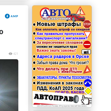
erid: LdtCKJjWj Реклама. ИП Кучеренко Николай
Николаевич
ю
421
erid:2VfnxxhKSem Реклама. ИП Кучеренко Николай Николаевич