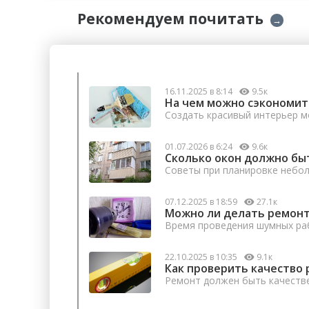
Рекомендуем почитать
→
16.11.2025 в 8:14
9.5к
На чем можно сэкономит
Создать красивый интерьер м
01.07.2026 в 6:24
9.6к
Сколько окон должно бы
Советы при планировке небо
07.12.2025 в 18:59
27.1к
Можно ли делать ремонт
Время проведения шумных раб
22.10.2025 в 10:35
9.1к
Как проверить качество 
Ремонт должен быть качеств