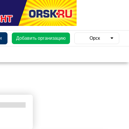
и
Добавить организацию
Орск
и