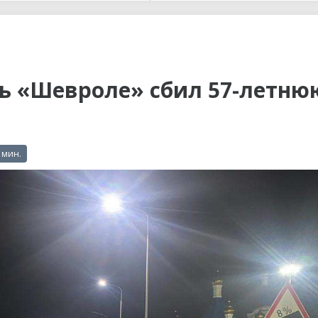
ы до...
ль «Шевроле» сбил 57-летню
 мин.