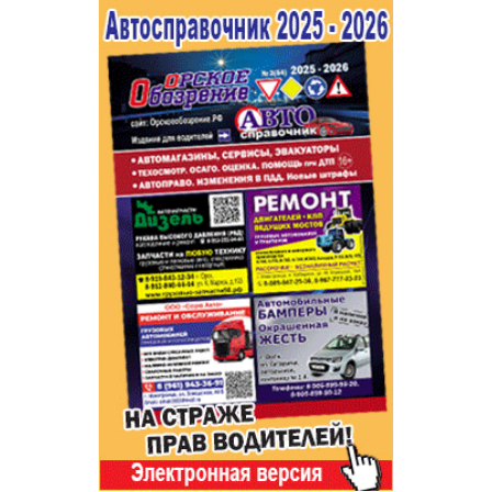
Популярное →
Строительство и ремонт
Афиша
Телекоммуникации и связь
Строительство и ремонт
Торговля
Авто и мото
Бизнес и финансы
Рестораны, кафе, бары
Юристы, Экспертиза, Страхование
Развлечения и отдых
Ремонт
Спорт Фитнес
Социальные организации
Недвижимость
Это интересно
Красота Косметология
Администрация