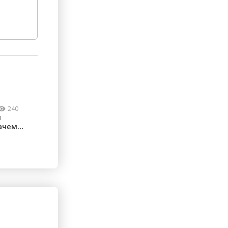
240
м
ачем
ческие