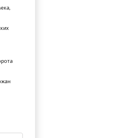
ека,
ских
орота
ржан