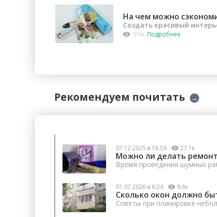
На чем можно сэконом
Создать красивый интерь
9.5к
Подробнее
Рекомендуем почитать
→
07.12.2025 в 18:59
27.1к
Можно ли делать ремонт
Время проведения шумных раб
01.07.2026 в 6:24
9.6к
Сколько окон должно бы
Советы при планировке небо