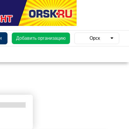
и
Добавить организацию
Орск
и