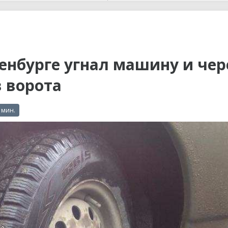
ы до...
енбурге угнал машину и чер
в ворота
 мин.