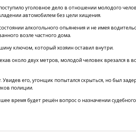
поступило уголовное дело в отношении молодого челов
ладении автомобилем без цели хищения.
в состоянии алкогольного опьянения и не имея водитель
ванного возле частного дома.
ашину ключом, который хозяин оставил внутри.
ехав около двух метров, молодой человек врезался в в
. Увидев его, угонщик попытался скрыться, но был заде
иков полиции.
йшее время будет решён вопрос о назначении судебного