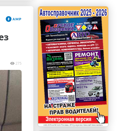
erid: LdtCKJjWj Реклама. ИП Кучеренко Николай
Николаевич
ез
275
erid:2VfnxxhKSem Реклама. ИП Кучеренко Николай Николаевич