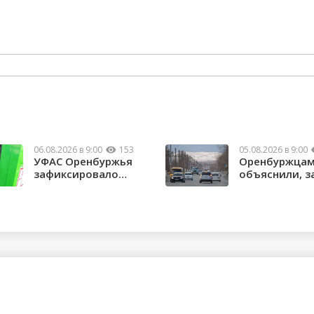
06.08.2026 в 9:00
153
05.08.2026 в 9:00
УФАС Оренбуржья
Оренбуржца
зафиксировало
объяснили, з
факты превышения
нужны техни
...
...