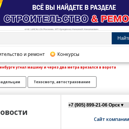
erid: LdtCKcsSb Реклама. ИП Кучеренко Николай Николаевич
Найт
тельство и ремонт
ительство и ремонт
Конкурсы
енбурге угнал машину и через два метра врезался в ворота
хование
ладельцам
Техосмотр, автострахование
овости
Сайт компани