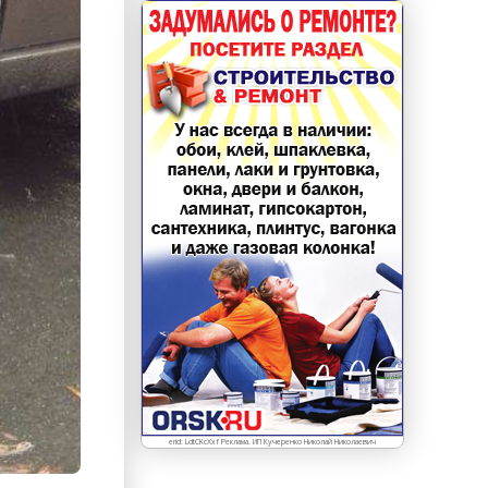
erid: LdtCKcXxf Реклама. ИП Кучеренко Николай Николаевич