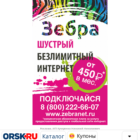
Популярное →
Строительство и ремонт
Афиша
Телекоммуникации и связь
Строительство и ремонт
Торговля
Авто и мото
Бизнес и финансы
Рестораны, кафе, бары
Юристы, Экспертиза, Страхование
Развлечения и отдых
Ремонт
Спорт Фитнес
Социальные организации
Недвижимость
Это интересно
Реклама. ИП Кучеренко Николай Николаевич
Красота Косметология
Администрация
Каталог
Купоны