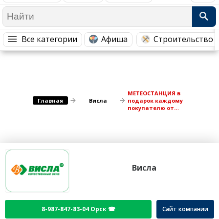
Медицина Здоровье
Промышленность
Путешествия, Туризм
Сельское хозяйство
Все категории
Афиша
Строительство 
Гостиницы
Городское хозяйство
Образование
Ветеринария, Зоотовары
Бытовые услуги
Курьерская служба, Службы до...
МЕТЕОСТАНЦИЯ в
СМИ и Реклама
Купоны
Главная
Висла
подарок каждому
покупателю от
Вислы!
Висла
8-987-847-83-04 Орск ☎
Сайт компании