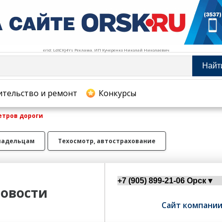
erid: LdtCKJ4Ys Реклама. ИП Кучеренко Николай Николаевич
Найт
тельство и ремонт
ительство и ремонт
Конкурсы
метров дороги
хование
ладельцам
Техосмотр, автострахование
овости
Сайт компани