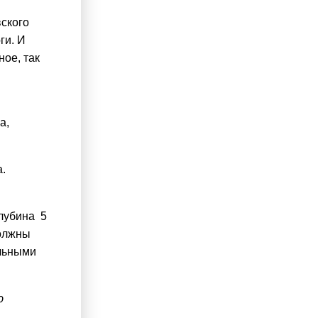
вского
ги. И
ое, так
а,
.
глубина 5
должны
альными
ю