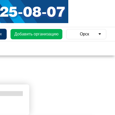
и
Добавить организацию
Орск
и