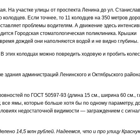
ая. На участке улицы от проспекта Ленина до ул. Станисла
колодцев. Если точнее, то 11 колодцев на 350 метров доро
оставляет проблемы водителям. А движение здесь интенсивн
одится Городская стоматологическая поликлиника. Крышки
о время дождей они наполняются водой и не видно глубины.
В этих колодцах можно повредить ходовую и пробить колес
ле здания администраций Ленинского и Октябрьского района
вностей по ГОСТ 50597-93 (длина 15 см., ширина 60 см., 
у, все ямы, которые больше хотя бы по одному параметру, 
словиях недостаточной видимости — заграждением с сигн
елено 14,5 млн рублей. Надеемся, что и про улицу Красну