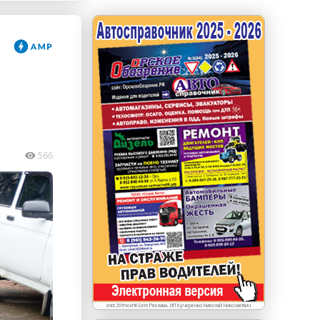
erid: LdtCKJjWj Реклама. ИП Кучеренко Николай
Николаевич
566
erid:2VfnxxhKSem Реклама. ИП Кучеренко Николай Николаевич