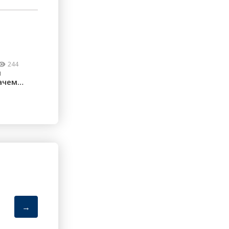
244
м
ачем
ческие
→