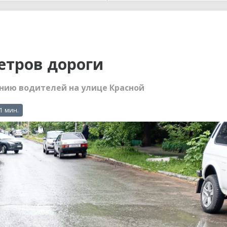
ы до...
метров дороги
ию водителей на улице Красной
 1 мин.