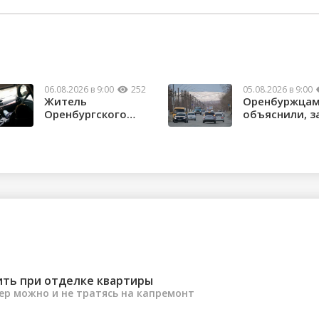
06.08.2026 в 9:00
252
05.08.2026 в 9:00
Житель
Оренбуржца
Оренбургского
объяснили, з
района потерял
нужны техни
почти 1,5 м...
...
ить при отделке квартиры
ер можно и не тратясь на капремонт