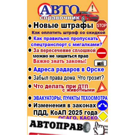
Популярное →
Строительство и ремонт
Афиша
Телекоммуникации и связь
Строительство и ремонт
Торговля
Авто и мото
Бизнес и финансы
Рестораны, кафе, бары
Юристы, Экспертиза, Страхование
Развлечения и отдых
Ремонт
Спорт Фитнес
Социальные организации
Недвижимость
Это интересно
Красота Косметология
Администрация