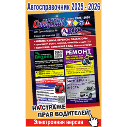
Популярное →
Строительство и ремонт
Афиша
Телекоммуникации и связь
Строительство и ремонт
Торговля
Авто и мото
Бизнес и финансы
Рестораны, кафе, бары
Юристы, Экспертиза, Страхование
Развлечения и отдых
Ремонт
Спорт Фитнес
Социальные организации
Недвижимость
Это интересно
Красота Косметология
Администрация