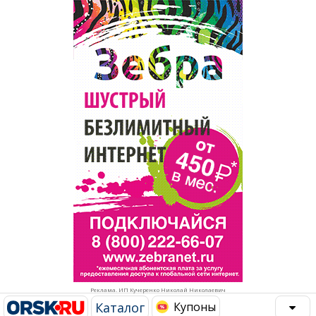
Популярное →
Строительство и ремонт
Афиша
Телекоммуникации и связь
Строительство и ремонт
Торговля
Авто и мото
Бизнес и финансы
Рестораны, кафе, бары
Юристы, Экспертиза, Страхование
Развлечения и отдых
Ремонт
Спорт Фитнес
Социальные организации
Недвижимость
Это интересно
Реклама. ИП Кучеренко Николай Николаевич
Красота Косметология
Администрация
Каталог
Купоны