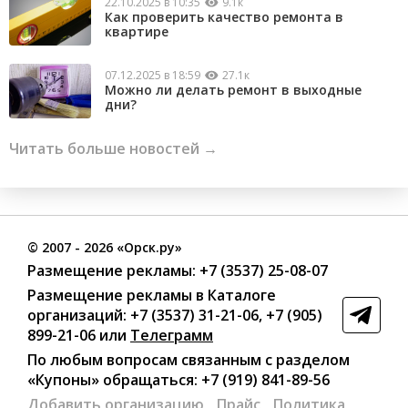
22.10.2025 в 10:35
9.1к
Как проверить качество ремонта в
квартире
07.12.2025 в 18:59
27.1к
Можно ли делать ремонт в выходные
дни?
Читать больше новостей →
©
2007
- 2026 «Орск.ру»
Размещение рекламы:
+7 (3537) 25-08-07
Размещение рекламы в Каталоге
организаций
:
+7 (3537) 31-21-06
,
+7 (905)
899-21-06
или
Телеграмм
По любым вопросам связанным с разделом
«Купоны»
обращаться:
+7 (919) 841-89-56
Добавить организацию
Прайс
Политика