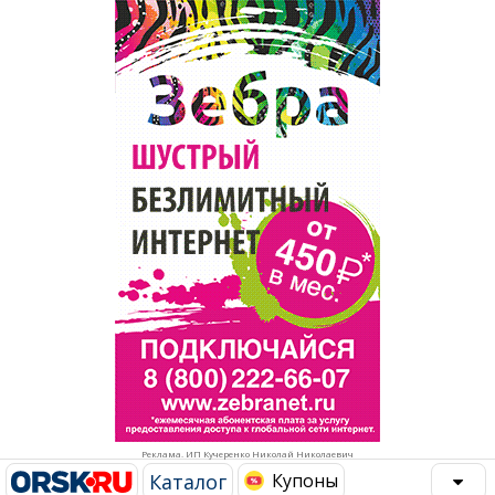
Популярное →
Строительство и ремонт
Афиша
Телекоммуникации и связь
Строительство и ремонт
Торговля
Авто и мото
Бизнес и финансы
Рестораны, кафе, бары
Юристы, Экспертиза, Страхование
Развлечения и отдых
Ремонт
Спорт Фитнес
Социальные организации
Недвижимость
Это интересно
Реклама. ИП Кучеренко Николай Николаевич
Красота Косметология
Администрация
Каталог
Купоны