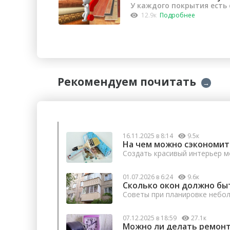
У каждого покрытия есть
12.9к
Подробнее
Рекомендуем почитать
→
16.11.2025 в 8:14
9.5к
На чем можно сэкономит
Создать красивый интерьер м
01.07.2026 в 6:24
9.6к
Сколько окон должно бы
Советы при планировке небо
07.12.2025 в 18:59
27.1к
Можно ли делать ремонт