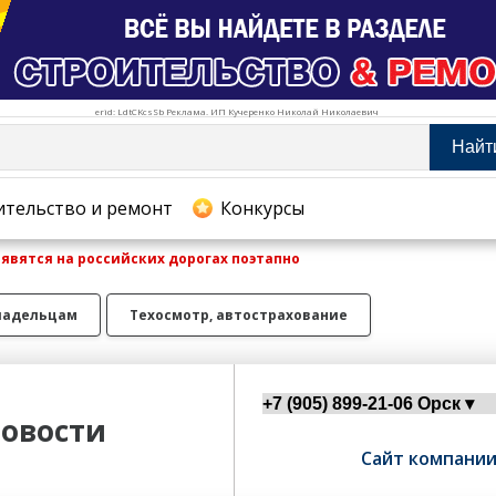
erid: LdtCKcsSb Реклама. ИП Кучеренко Николай Николаевич
Найт
тельство и ремонт
ительство и ремонт
Конкурсы
явятся на российских дорогах поэтапно
хование
ладельцам
Техосмотр, автострахование
овости
Сайт компани