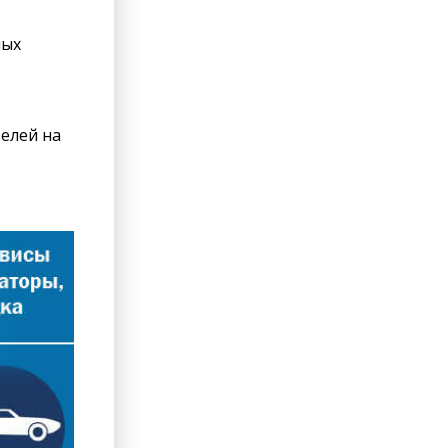
ных
елей на