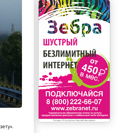
Реклама. ИП Кучеренко Николай Николаевич
зету».