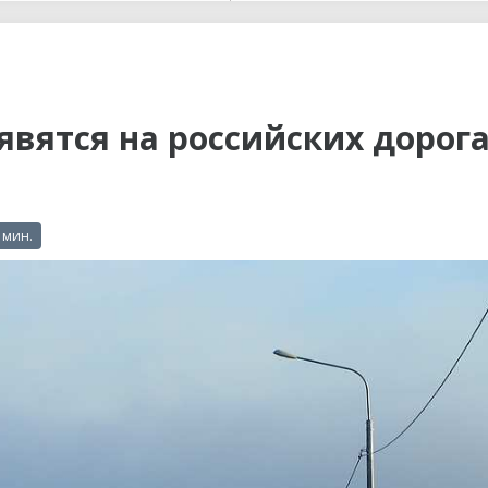
ы до...
явятся на российских дорог
 мин.