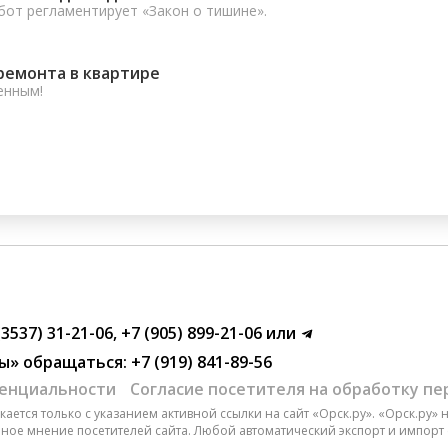
от регламентирует «Закон о тишине».
ремонта в квартире
енным!
(3537) 31-21-06
,
+7 (905) 899-21-06
или
ы»
обращаться:
+7 (919) 841-89-56
енциальности
Согласие посетителя на обработку п
ается только с указанием активной ссылки на сайт «Орск.ру». «Орск.ру»
чное мнение посетителей сайта. Любой автоматический экспорт и импорт