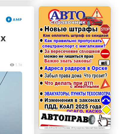
erid: LdtCKJjWj Реклама. ИП Кучеренко Николай
Николаевич
ах
1.1к
erid:2VfnxxhKSem Реклама. ИП Кучеренко Николай Николаевич