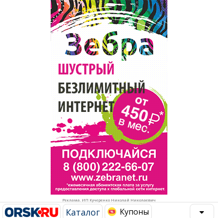
Популярное →
Строительство и ремонт
Афиша
Телекоммуникации и связь
Строительство и ремонт
Торговля
Авто и мото
Бизнес и финансы
Рестораны, кафе, бары
Юристы, Экспертиза, Страхование
Развлечения и отдых
Ремонт
Спорт Фитнес
Социальные организации
Недвижимость
Это интересно
Реклама. ИП Кучеренко Николай Николаевич
Красота Косметология
Администрация
Каталог
Купоны