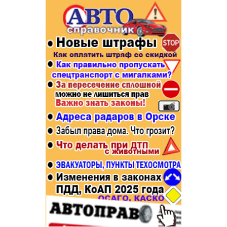
Популярное →
Строительство и ремонт
Афиша
Телекоммуникации и связь
Строительство и ремонт
Торговля
Авто и мото
Бизнес и финансы
Рестораны, кафе, бары
Юристы, Экспертиза, Страхование
Развлечения и отдых
Ремонт
Спорт Фитнес
Социальные организации
Недвижимость
Это интересно
Красота Косметология
Администрация