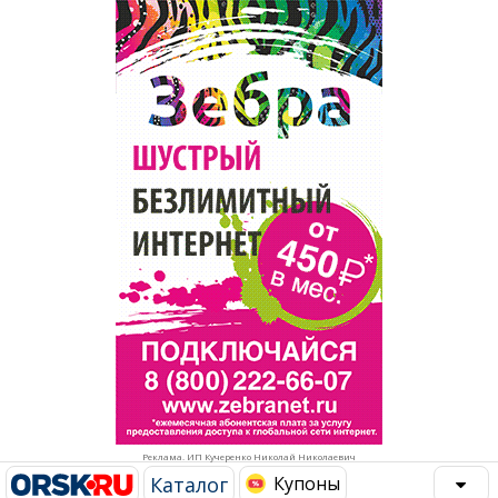
Популярное →
Строительство и ремонт
Афиша
Телекоммуникации и связь
Строительство и ремонт
Торговля
Авто и мото
Бизнес и финансы
Рестораны, кафе, бары
Юристы, Экспертиза, Страхование
Развлечения и отдых
Ремонт
Спорт Фитнес
Социальные организации
Недвижимость
Это интересно
Реклама. ИП Кучеренко Николай Николаевич
Красота Косметология
Администрация
Каталог
Купоны