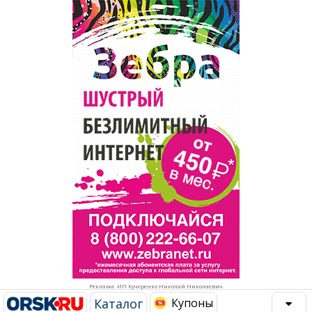
Популярное →
Строительство и ремонт
Афиша
Телекоммуникации и связь
Строительство и ремонт
Торговля
Авто и мото
Бизнес и финансы
Рестораны, кафе, бары
Юристы, Экспертиза, Страхование
Развлечения и отдых
Ремонт
Спорт Фитнес
Социальные организации
Недвижимость
Это интересно
Реклама. ИП Кучеренко Николай Николаевич
Красота Косметология
Администрация
Каталог
Купоны