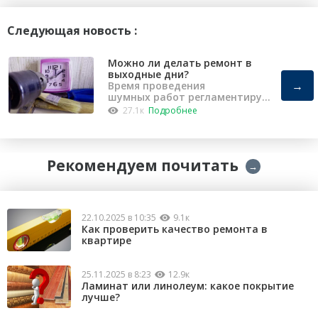
Следующая новость :
Можно ли делать ремонт в
выходные дни?
→
Время проведения
шумных работ регламентирует
«Закон о тишине».
27.1к
Подробнее
Рекомендуем почитать
→
22.10.2025 в 10:35
9.1к
Как проверить качество ремонта в
квартире
25.11.2025 в 8:23
12.9к
Ламинат или линолеум: какое покрытие
лучше?