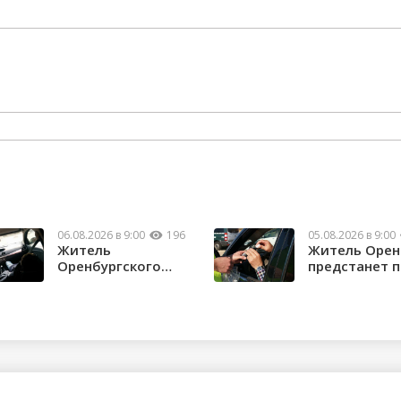
06.08.2026 в 9:00
196
05.08.2026 в 9:00
Житель
Житель Орен
Оренбургского
предстанет 
района потерял
судом за повт
почти 1,5 м...