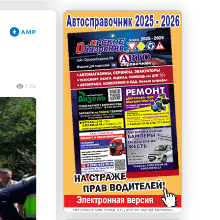
erid: LdtCKJjWj Реклама. ИП Кучеренко Николай
Николаевич
1.8к
erid:2VfnxxhKSem Реклама. ИП Кучеренко Николай Николаевич