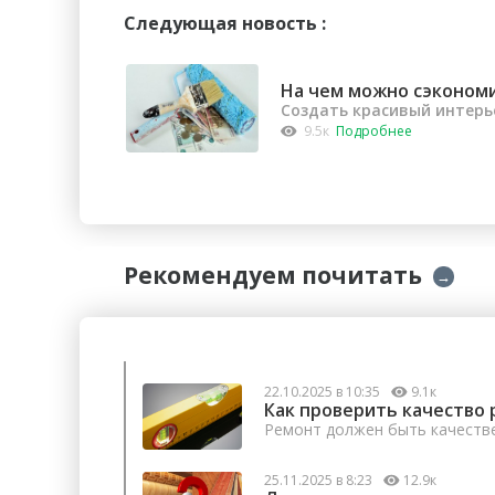
Следующая новость :
На чем можно сэконом
Создать красивый интерь
9.5к
Подробнее
Рекомендуем почитать
→
22.10.2025 в 10:35
9.1к
Как проверить качество 
Ремонт должен быть качеств
25.11.2025 в 8:23
12.9к