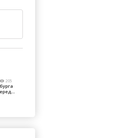
205
бурга
перед
...