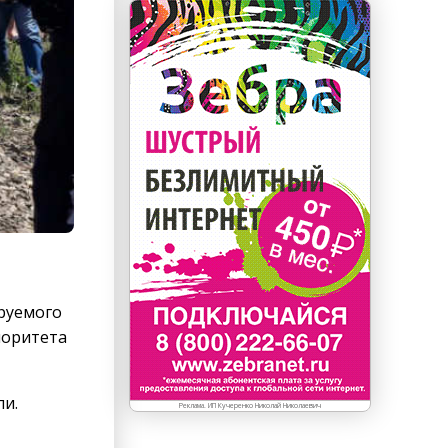
ируемого
иоритета
ли.
Реклама. ИП Кучеренко Николай Николаевич