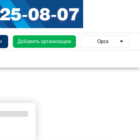
и
Добавить организацию
Орск
и