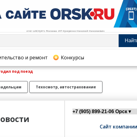
erid: LdtCKJ4Ys Реклама. ИП Кучеренко Николай Николаевич
Найт
тельство и ремонт
ительство и ремонт
Конкурсы
годил под поезд
хование
ладельцам
Техосмотр, автострахование
овости
Сайт компани