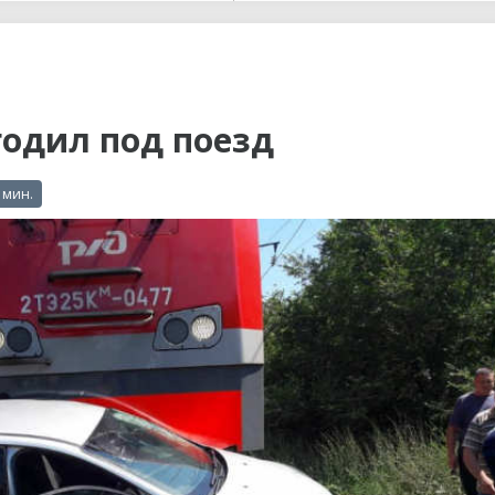
ы до...
годил под поезд
 мин.