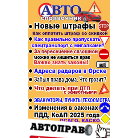
Популярное →
Строительство и ремонт
Афиша
Телекоммуникации и связь
Строительство и ремонт
Торговля
Авто и мото
Бизнес и финансы
Рестораны, кафе, бары
Юристы, Экспертиза, Страхование
Развлечения и отдых
Ремонт
Спорт Фитнес
Социальные организации
Недвижимость
Это интересно
Красота Косметология
Администрация