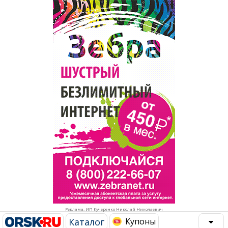
Популярное →
Строительство и ремонт
Афиша
Телекоммуникации и связь
Строительство и ремонт
Торговля
Авто и мото
Бизнес и финансы
Рестораны, кафе, бары
Юристы, Экспертиза, Страхование
Развлечения и отдых
Ремонт
Спорт Фитнес
Социальные организации
Недвижимость
Это интересно
Реклама. ИП Кучеренко Николай Николаевич
Красота Косметология
Администрация
Каталог
Купоны