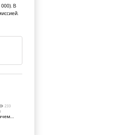
000). В
миссией.
233
м
ачем
ческие