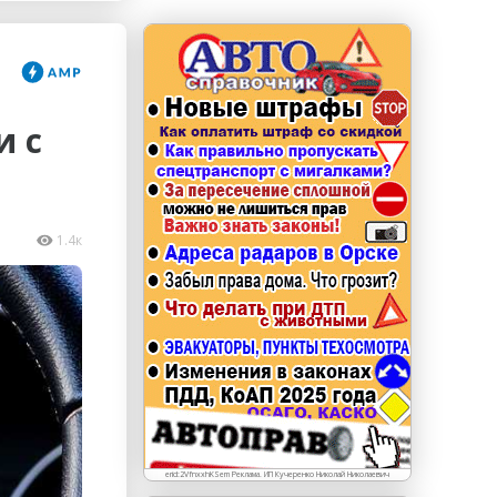
erid: LdtCKJjWj Реклама. ИП Кучеренко Николай
Николаевич
и с
1.4к
erid:2VfnxxhKSem Реклама. ИП Кучеренко Николай Николаевич