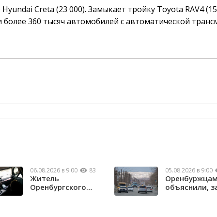
yundai Creta (23 000). Замыкает тройку Toyota RAV4 (15 
ли более 360 тысяч автомобилей с автоматической транс
06.08.2026 в 9:00
83
05.08.2026 в 9:00
Житель
Оренбуржца
Оренбургского
объяснили, з
района потерял
нужны техни
почти 1,5 м...
...