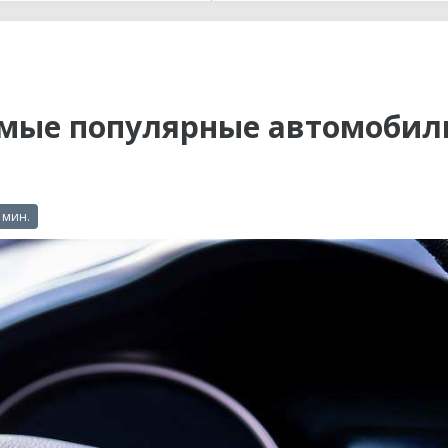
ы до...
амые популярные автомобил
 мин.