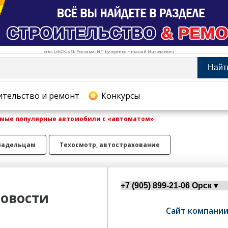
erid: LdtCKcsSb Реклама. ИП Кучеренко Николай Николаевич
Найт
тельство и ремонт
ительство и ремонт
Конкурсы
амые популярные автомобили с «автоматом»
хование
ладельцам
Техосмотр, автострахование
овости
Сайт компани