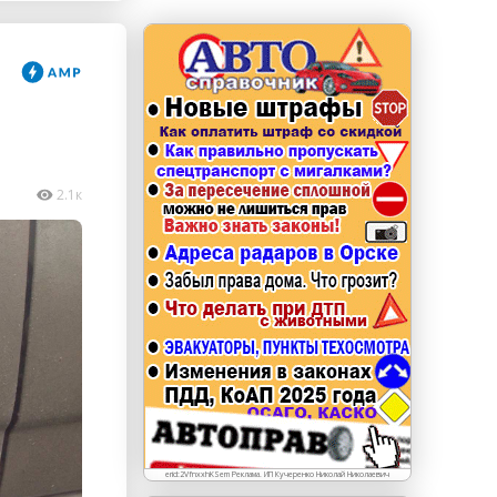
erid: LdtCKJjWj Реклама. ИП Кучеренко Николай
Николаевич
2.1к
erid:2VfnxxhKSem Реклама. ИП Кучеренко Николай Николаевич