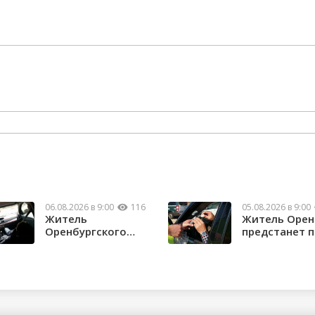
06.08.2026 в 9:00
116
05.08.2026 в 9:00
Житель
Житель Орен
Оренбургского
предстанет 
района потерял
судом за повт
почти 1,5 м...