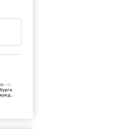
193
бурга
перед
...