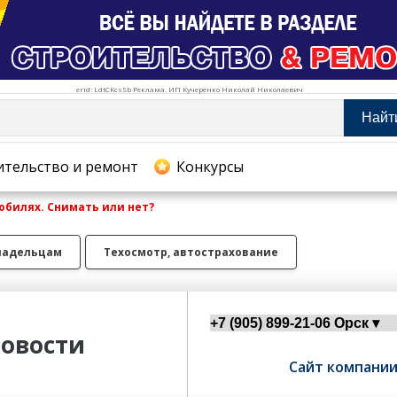
erid: LdtCKcsSb Реклама. ИП Кучеренко Николай Николаевич
Найт
тельство и ремонт
ительство и ремонт
Конкурсы
обилях. Снимать или нет?
хование
ладельцам
Техосмотр, автострахование
овости
Сайт компани