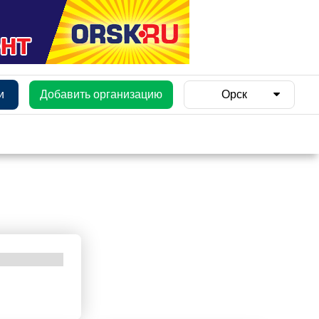
и
Добавить организацию
Орск
и