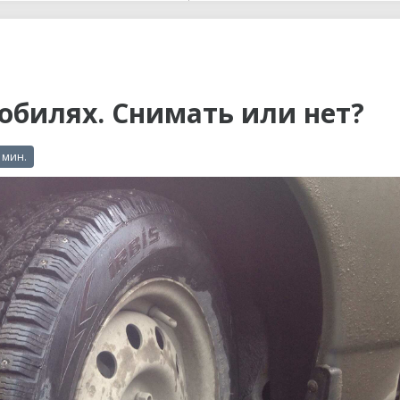
ы до...
обилях. Снимать или нет?
 мин.