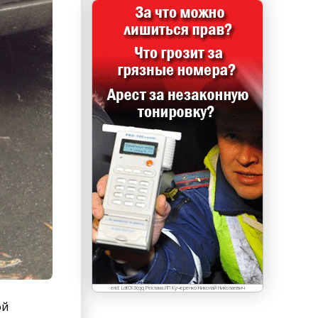
erid: LdtCK3cqq Реклама.ИП Кучеренко Николай Николаевич
ой