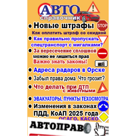
Популярное →
Строительство и ремонт
Афиша
Телекоммуникации и связь
Строительство и ремонт
Торговля
Авто и мото
Бизнес и финансы
Рестораны, кафе, бары
Юристы, Экспертиза, Страхование
Развлечения и отдых
Ремонт
Спорт Фитнес
Социальные организации
Недвижимость
Это интересно
Красота Косметология
Администрация