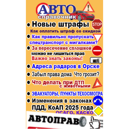
Популярное →
Строительство и ремонт
Афиша
Телекоммуникации и связь
Строительство и ремонт
Торговля
Авто и мото
Бизнес и финансы
Рестораны, кафе, бары
Юристы, Экспертиза, Страхование
Развлечения и отдых
Ремонт
Спорт Фитнес
Социальные организации
Недвижимость
Это интересно
Красота Косметология
Администрация