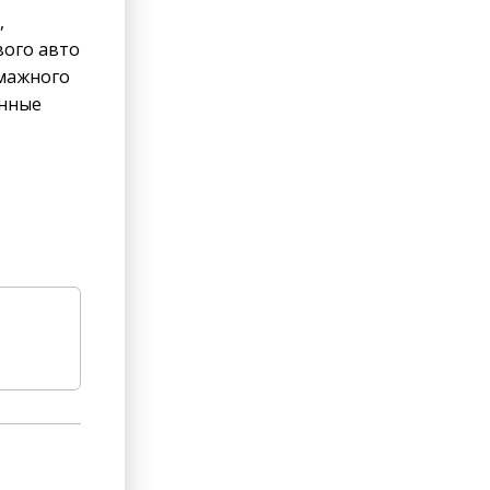
,
вого авто
умажного
анные