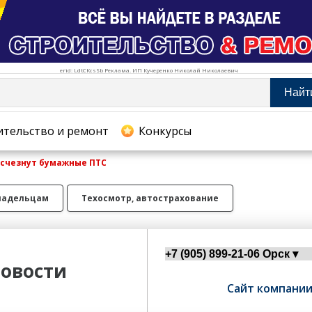
erid: LdtCKcsSb Реклама. ИП Кучеренко Николай Николаевич
Найт
тельство и ремонт
ительство и ремонт
Конкурсы
 исчезнут бумажные ПТС
хование
ладельцам
Техосмотр, автострахование
овости
Сайт компани