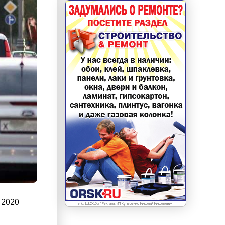
 2020
erid: LdtCKcXxf Реклама. ИП Кучеренко Николай Николаевич