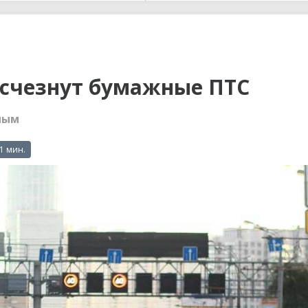
ы до...
 исчезнут бумажные ПТС
ным
 1 мин.