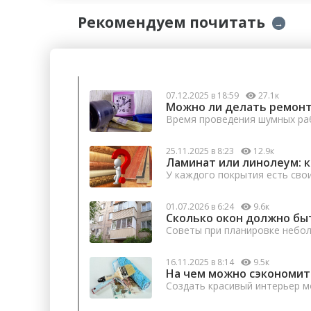
Рекомендуем почитать
→
07.12.2025 в 18:59
27.1к
Можно ли делать ремонт
Время проведения шумных раб
25.11.2025 в 8:23
12.9к
Ламинат или линолеум: 
У каждого покрытия есть сво
01.07.2026 в 6:24
9.6к
Сколько окон должно бы
Советы при планировке небо
16.11.2025 в 8:14
9.5к
На чем можно сэкономит
Создать красивый интерьер м