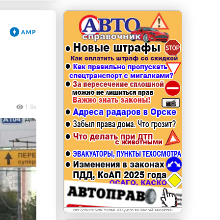
erid: LdtCKJjWj Реклама. ИП Кучеренко Николай
Николаевич
1.9к
erid:2VfnxxhKSem Реклама. ИП Кучеренко Николай Николаевич