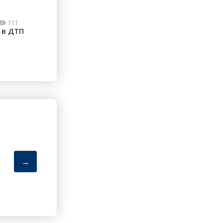
111
 в ДТП
→