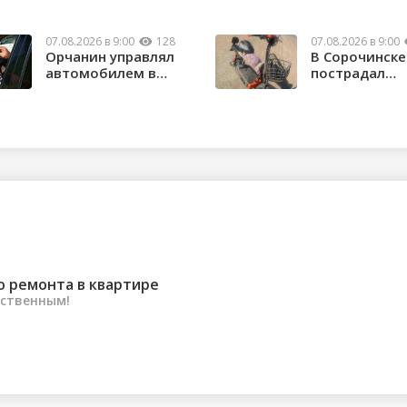
07.08.2026 в 9:00
128
07.08.2026 в 9:00
Орчанин управлял
В Сорочинске
автомобилем в
пострадал
состоянии опьяне...
водитель
электроса...
о ремонта в квартире
ественным!