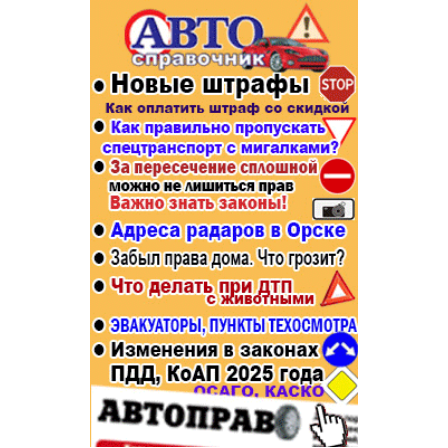
Популярное →
Строительство и ремонт
Афиша
Телекоммуникации и связь
Строительство и ремонт
Торговля
Авто и мото
Бизнес и финансы
Рестораны, кафе, бары
Юристы, Экспертиза, Страхование
Развлечения и отдых
Ремонт
Спорт Фитнес
Социальные организации
Недвижимость
Это интересно
Красота Косметология
Администрация