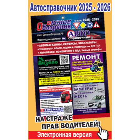
Популярное →
Строительство и ремонт
Афиша
Телекоммуникации и связь
Строительство и ремонт
Торговля
Авто и мото
Бизнес и финансы
Рестораны, кафе, бары
Юристы, Экспертиза, Страхование
Развлечения и отдых
Ремонт
Спорт Фитнес
Социальные организации
Недвижимость
Это интересно
Красота Косметология
Администрация