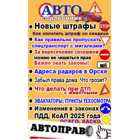
Популярное →
Строительство и ремонт
Афиша
Телекоммуникации и связь
Строительство и ремонт
Торговля
Авто и мото
Бизнес и финансы
Рестораны, кафе, бары
Юристы, Экспертиза, Страхование
Развлечения и отдых
Ремонт
Спорт Фитнес
Социальные организации
Недвижимость
Это интересно
Красота Косметология
Администрация