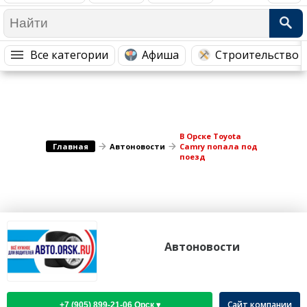
Медицина Здоровье
Промышленность
Путешествия, Туризм
Сельское хозяйство
Все категории
Афиша
Строительство 
Гостиницы
Городское хозяйство
Образование
Ветеринария, Зоотовары
Бытовые услуги
Курьерская служба, Службы до...
СМИ и Реклама
Купоны
В Орске Toyota
Главная
Автоновости
Camry попала под
поезд
Автоновости
Сайт компании