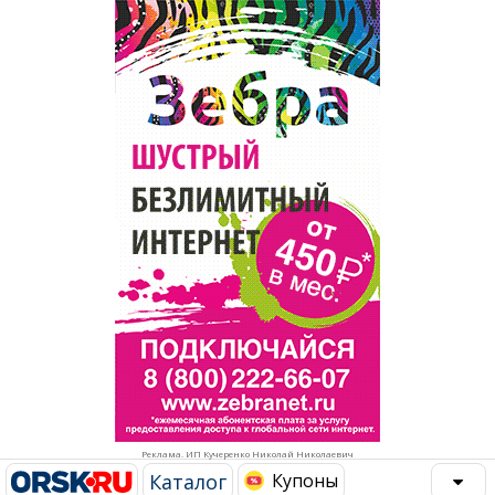
Популярное →
Строительство и ремонт
Афиша
Телекоммуникации и связь
Строительство и ремонт
Торговля
Авто и мото
Бизнес и финансы
Рестораны, кафе, бары
Юристы, Экспертиза, Страхование
Развлечения и отдых
Ремонт
Спорт Фитнес
Социальные организации
Недвижимость
Это интересно
Реклама. ИП Кучеренко Николай Николаевич
Красота Косметология
Администрация
Каталог
Купоны