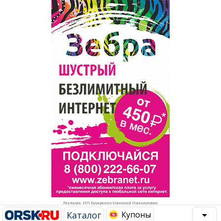
Популярное →
Строительство и ремонт
Афиша
Телекоммуникации и связь
Строительство и ремонт
Торговля
Авто и мото
Бизнес и финансы
Рестораны, кафе, бары
Юристы, Экспертиза, Страхование
Развлечения и отдых
Ремонт
Спорт Фитнес
Социальные организации
Недвижимость
Это интересно
Реклама. ИП Кучеренко Николай Николаевич
Красота Косметология
Администрация
Каталог
Купоны