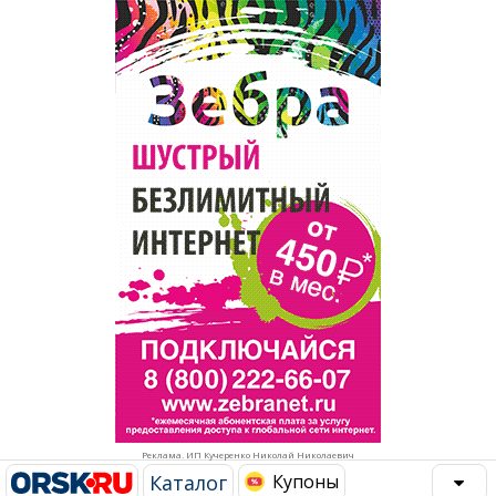
Популярное →
Строительство и ремонт
Афиша
Телекоммуникации и связь
Строительство и ремонт
Торговля
Авто и мото
Бизнес и финансы
Рестораны, кафе, бары
Юристы, Экспертиза, Страхование
Развлечения и отдых
Ремонт
Спорт Фитнес
Социальные организации
Недвижимость
Это интересно
Реклама. ИП Кучеренко Николай Николаевич
Красота Косметология
Администрация
Каталог
Купоны