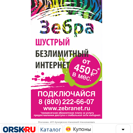
Популярное →
Строительство и ремонт
Афиша
Телекоммуникации и связь
Строительство и ремонт
Торговля
Авто и мото
Бизнес и финансы
Рестораны, кафе, бары
Юристы, Экспертиза, Страхование
Развлечения и отдых
Ремонт
Спорт Фитнес
Социальные организации
Недвижимость
Это интересно
Реклама. ИП Кучеренко Николай Николаевич
Красота Косметология
Администрация
Каталог
Купоны