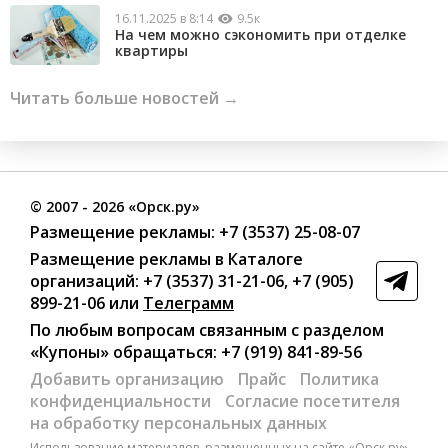
16.11.2025 в 8:14
9.5к
На чем можно сэкономить при отделке
квартиры
Читать больше новостей →
©
2007
- 2026 «Орск.ру»
Размещение рекламы:
+7 (3537) 25-08-07
Размещение рекламы в Каталоге
организаций
:
+7 (3537) 31-21-06
,
+7 (905)
899-21-06
или
Телеграмм
По любым вопросам связанным с разделом
«Купоны»
обращаться:
+7 (919) 841-89-56
Добавить организацию
Прайс
Политика
конфиденциальности
Согласие посетителя
на обработку персональных данных
Использование материалов, размещенных на сайте «Орск.ру»,