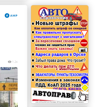
erid: LdtCKJjWj Реклама. ИП Кучеренко Николай
Николаевич
1.2к
erid:2VfnxxhKSem Реклама. ИП Кучеренко Николай Николаевич