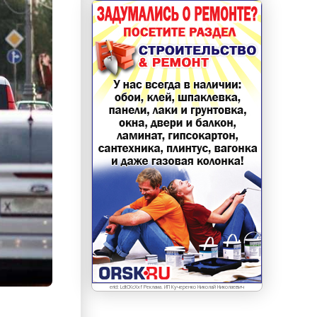
erid: LdtCKcXxf Реклама. ИП Кучеренко Николай Николаевич