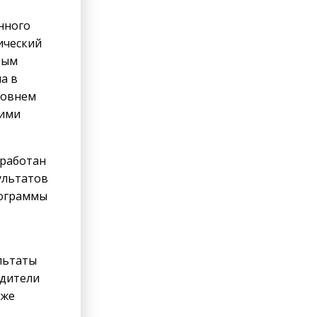
нного
ический
ьным
а в
ровнем
 ими
зработан
ультатов
рограммы
льтаты
одители
кже