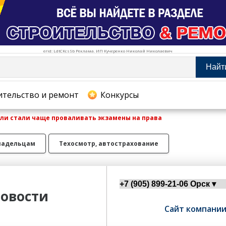
erid: LdtCKcsSb Реклама. ИП Кучеренко Николай Николаевич
Найт
тельство и ремонт
ительство и ремонт
Конкурсы
и стали чаще проваливать экзамены на права
хование
ладельцам
Техосмотр, автострахование
овости
Сайт компани