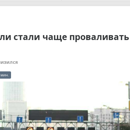
ы до...
и стали чаще проваливать
низился
 мин.