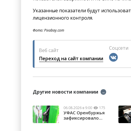
Указанные показатели будут использова
лицензионного контроля.
Фото: Pixabay.com
Соцсети
Веб сайт
Переход на сайт компании
Другие новости компании
→
06.08.2026 в 9:00
175
УФАС Оренбуржья
зафиксировало
факты превышения
...