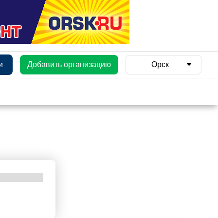
и
Добавить организацию
Орск
и