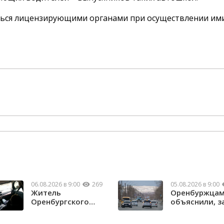
ться лицензирующими органами при осуществлении им
06.08.2026 в 9:00
269
05.08.2026 в 9:00
Житель
Оренбуржца
Оренбургского
объяснили, з
района потерял
нужны техни
почти 1,5 м...
...