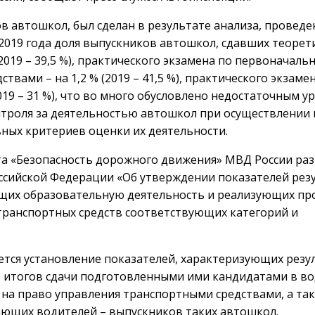
в автошкол, был сделан в результате анализа, проведе
 2019 года доля выпускников автошкол, сдавших теорет
 (2019 – 39,5 %), практического экзамена по первоначал
вами – на 1,2 % (2019 – 41,5 %), практического экзамен
019 – 31 %), что во много обусловлено недостаточным у
нтроля за деятельностью автошкол при осуществлении
вных критериев оценки их деятельности.
та «Безопасность дорожного движения» МВД России ра
ссийской Федерации «Об утверждении показателей рез
ющих образовательную деятельность и реализующих п
транспортных средств соответствующих категорий и
тся установление показателей, характеризующих резу
т итогов сдачи подготовленными ими кандидатами в в
 на право управления транспортными средствами, а та
ающих водителей – выпускников таких автошкол.