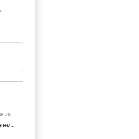
и
245
м
ачем
ческие