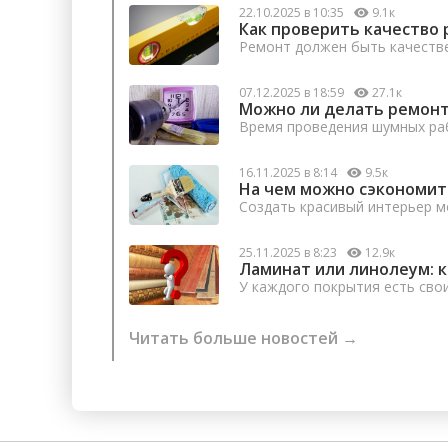
22.10.2025 в 10:35
9.1к
Как проверить качество 
Ремонт должен быть качеств
07.12.2025 в 18:59
27.1к
Можно ли делать ремонт
Время проведения шумных раб
16.11.2025 в 8:14
9.5к
На чем можно сэкономит
Создать красивый интерьер м
25.11.2025 в 8:23
12.9к
Ламинат или линолеум: 
У каждого покрытия есть сво
Читать больше новостей →