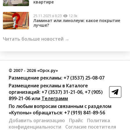
квартире
25.11.2025 в 8:23
12.9к
Ламинат или линолеум: какое покрытие
лучше?
Читать больше новостей →
©
2007
- 2026 «Орск.ру»
Размещение рекламы:
+7 (3537) 25-08-07
Размещение рекламы в Каталоге
организаций
:
+7 (3537) 31-21-06
,
+7 (905)
899-21-06
или
Телеграмм
По любым вопросам связанным с разделом
«Купоны»
обращаться:
+7 (919) 841-89-56
Добавить организацию
Прайс
Политика
конфиденциальности
Согласие посетителя