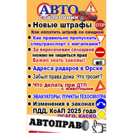
Популярное →
Строительство и ремонт
Афиша
Телекоммуникации и связь
Строительство и ремонт
Торговля
Авто и мото
Бизнес и финансы
Рестораны, кафе, бары
Юристы, Экспертиза, Страхование
Развлечения и отдых
Ремонт
Спорт Фитнес
Социальные организации
Недвижимость
Это интересно
Красота Косметология
Администрация