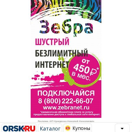
Популярное →
Строительство и ремонт
Афиша
Телекоммуникации и связь
Строительство и ремонт
Торговля
Авто и мото
Бизнес и финансы
Рестораны, кафе, бары
Юристы, Экспертиза, Страхование
Развлечения и отдых
Ремонт
Спорт Фитнес
Социальные организации
Недвижимость
Это интересно
Реклама. ИП Кучеренко Николай Николаевич
Красота Косметология
Администрация
Каталог
Купоны