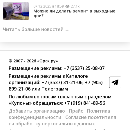
07.12.2025 в 18:59
27.1к
Можно ли делать ремонт в выходные
дни?
Читать больше новостей →
©
2007
- 2026 «Орск.ру»
Размещение рекламы:
+7 (3537) 25-08-07
Размещение рекламы в Каталоге
организаций
:
+7 (3537) 31-21-06
,
+7 (905)
899-21-06
или
Телеграмм
По любым вопросам связанным с разделом
«Купоны»
обращаться:
+7 (919) 841-89-56
Добавить организацию
Прайс
Политика
конфиденциальности
Согласие посетителя
на обработку персональных данных