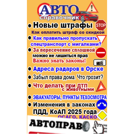
Популярное →
Строительство и ремонт
Афиша
Телекоммуникации и связь
Строительство и ремонт
Торговля
Авто и мото
Бизнес и финансы
Рестораны, кафе, бары
Юристы, Экспертиза, Страхование
Развлечения и отдых
Ремонт
Спорт Фитнес
Социальные организации
Недвижимость
Это интересно
Красота Косметология
Администрация