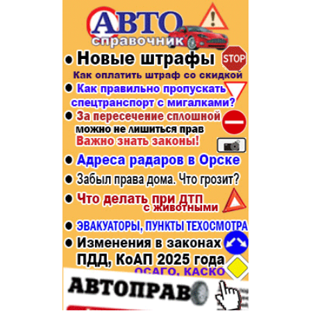
Популярное →
Строительство и ремонт
Афиша
Телекоммуникации и связь
Строительство и ремонт
Торговля
Авто и мото
Бизнес и финансы
Рестораны, кафе, бары
Юристы, Экспертиза, Страхование
Развлечения и отдых
Ремонт
Спорт Фитнес
Социальные организации
Недвижимость
Это интересно
Красота Косметология
Администрация