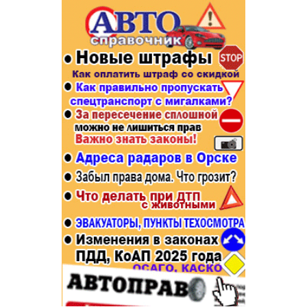
Популярное →
Строительство и ремонт
Афиша
Телекоммуникации и связь
Строительство и ремонт
Торговля
Авто и мото
Бизнес и финансы
Рестораны, кафе, бары
Юристы, Экспертиза, Страхование
Развлечения и отдых
Ремонт
Спорт Фитнес
Социальные организации
Недвижимость
Это интересно
Красота Косметология
Администрация