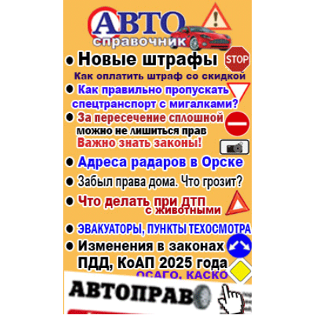
Популярное →
Строительство и ремонт
Афиша
Телекоммуникации и связь
Строительство и ремонт
Торговля
Авто и мото
Бизнес и финансы
Рестораны, кафе, бары
Юристы, Экспертиза, Страхование
Развлечения и отдых
Ремонт
Спорт Фитнес
Социальные организации
Недвижимость
Это интересно
Красота Косметология
Администрация