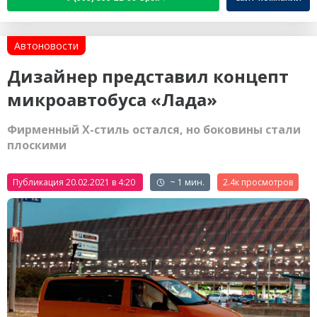
Автоновости
Дизайнер представил концепт
микроавтобуса «Лада»
Фирменный Х-стиль остался, но боковины стали
плоскими
Публикация 20.02.2021 в 4:20
~ 1 мин.
2.4к