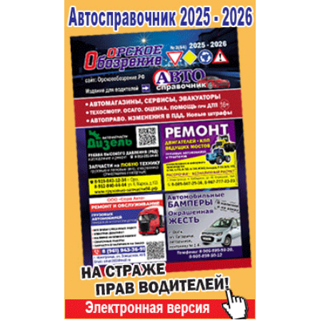
Популярное →
Строительство и ремонт
Афиша
Телекоммуникации и связь
Строительство и ремонт
Торговля
Авто и мото
Бизнес и финансы
Рестораны, кафе, бары
Юристы, Экспертиза, Страхование
Развлечения и отдых
Ремонт
Спорт Фитнес
Социальные организации
Недвижимость
Это интересно
Красота Косметология
Администрация