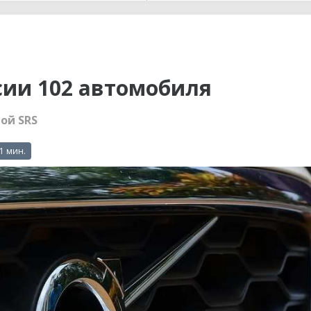
ы до...
ссии 102 автомобиля
ой SRS
 1 мин.