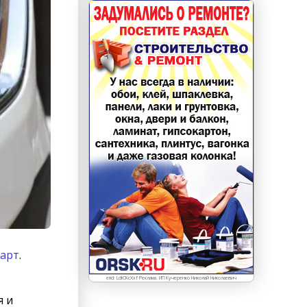
дарт
.
erid: LdtCKcXxf Реклама. ИП Кучеренко Николай Николаевич
я и