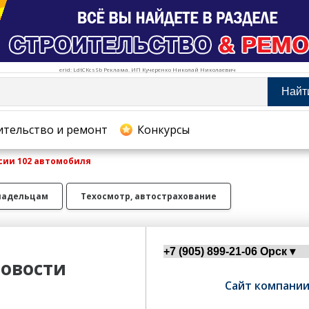
erid: LdtCKcsSb Реклама. ИП Кучеренко Николай Николаевич
Найт
тельство и ремонт
ительство и ремонт
Конкурсы
ссии 102 автомобиля
хование
ладельцам
Техосмотр, автострахование
овости
Сайт компани