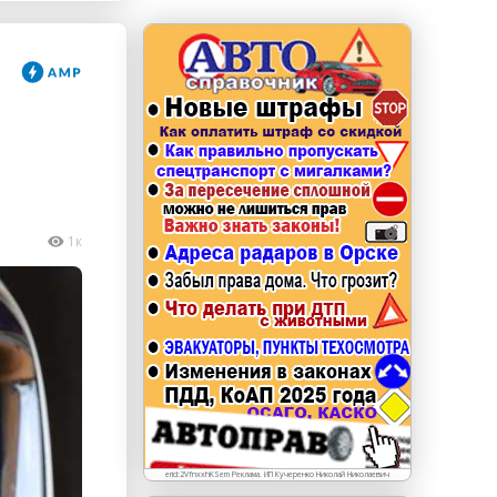
erid: LdtCKJjWj Реклама. ИП Кучеренко Николай
Николаевич
1к
erid:2VfnxxhKSem Реклама. ИП Кучеренко Николай Николаевич