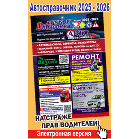
Популярное →
Строительство и ремонт
Афиша
Телекоммуникации и связь
Строительство и ремонт
Торговля
Авто и мото
Бизнес и финансы
Рестораны, кафе, бары
Юристы, Экспертиза, Страхование
Развлечения и отдых
Ремонт
Спорт Фитнес
Социальные организации
Недвижимость
Это интересно
Красота Косметология
Администрация