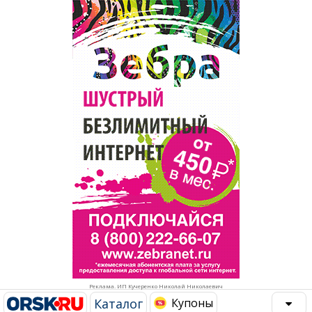
Популярное →
Строительство и ремонт
Афиша
Телекоммуникации и связь
Строительство и ремонт
Торговля
Авто и мото
Бизнес и финансы
Рестораны, кафе, бары
Юристы, Экспертиза, Страхование
Развлечения и отдых
Ремонт
Спорт Фитнес
Социальные организации
Недвижимость
Это интересно
Реклама. ИП Кучеренко Николай Николаевич
Красота Косметология
Администрация
Каталог
Купоны