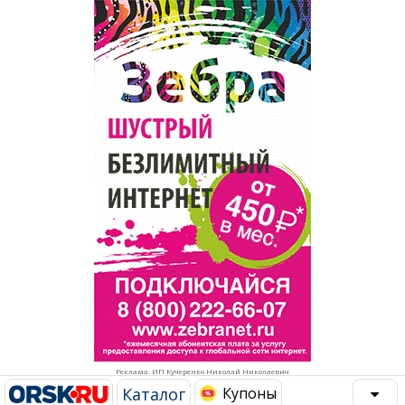
Популярное →
Строительство и ремонт
Афиша
Телекоммуникации и связь
Строительство и ремонт
Торговля
Авто и мото
Бизнес и финансы
Рестораны, кафе, бары
Юристы, Экспертиза, Страхование
Развлечения и отдых
Ремонт
Спорт Фитнес
Социальные организации
Недвижимость
Это интересно
Реклама. ИП Кучеренко Николай Николаевич
Красота Косметология
Администрация
Каталог
Купоны