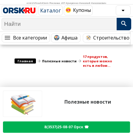
Медицина Здоровье
Промышленность
erid:2VfnxxhKSem Реклама. ИП Кучеренко Николай Николаевич
Каталог
Купоны
Путешествия, Туризм
Сельское хозяйство
Гостиницы
Городское хозяйство
Образование
Ветеринария, Зоотовары
Все категории
Афиша
Строительство 
Бытовые услуги
Курьерская служба, Службы до...
17 продуктов,
СМИ и Реклама
Купоны
Главная
Полезные новости
которые можно
есть в любом
количестве
Полезные новости
8(3537)25-08-07 Орск ☎