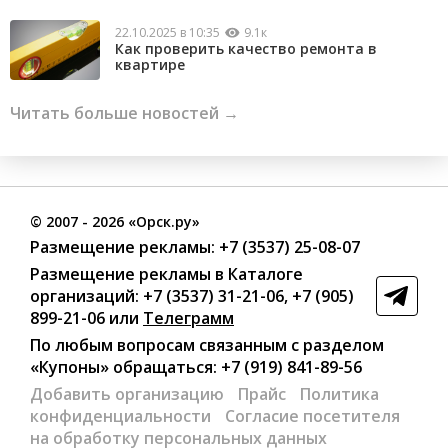
22.10.2025 в 10:35
9.1к
Как проверить качество ремонта в
квартире
Читать больше новостей →
©
2007
- 2026 «Орск.ру»
Размещение рекламы:
+7 (3537) 25-08-07
Размещение рекламы в Каталоге
организаций
:
+7 (3537) 31-21-06
,
+7 (905)
899-21-06
или
Телеграмм
По любым вопросам связанным с разделом
«Купоны»
обращаться:
+7 (919) 841-89-56
Добавить организацию
Прайс
Политика
конфиденциальности
Согласие посетителя
на обработку персональных данных