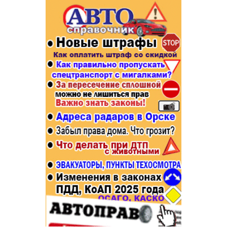
Популярное →
Строительство и ремонт
Афиша
Телекоммуникации и связь
Строительство и ремонт
Торговля
Авто и мото
Бизнес и финансы
Рестораны, кафе, бары
Юристы, Экспертиза, Страхование
Развлечения и отдых
Ремонт
Спорт Фитнес
Социальные организации
Недвижимость
Это интересно
Красота Косметология
Администрация