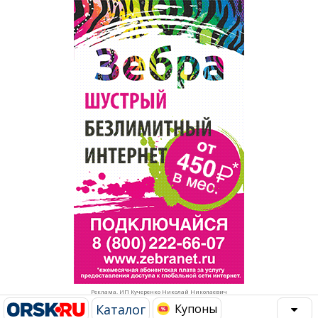
Популярное →
Строительство и ремонт
Афиша
Телекоммуникации и связь
Строительство и ремонт
Торговля
Авто и мото
Бизнес и финансы
Рестораны, кафе, бары
Юристы, Экспертиза, Страхование
Развлечения и отдых
Ремонт
Спорт Фитнес
Социальные организации
Недвижимость
Это интересно
Реклама. ИП Кучеренко Николай Николаевич
Красота Косметология
Администрация
Каталог
Купоны