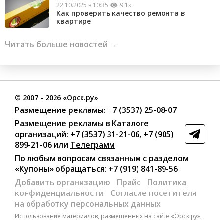
22.10.2025 в 10:35
9.1к
Как проверить качество ремонта в
квартире
Читать больше новостей →
©
2007
- 2026 «Орск.ру»
Размещение рекламы:
+7 (3537) 25-08-07
Размещение рекламы в Каталоге
организаций
:
+7 (3537) 31-21-06
,
+7 (905)
899-21-06
или
Телеграмм
По любым вопросам связанным с разделом
«Купоны»
обращаться:
+7 (919) 841-89-56
Добавить организацию
Прайс
Политика
конфиденциальности
Согласие посетителя
на обработку персональных данных
Использование материалов, размещенных на сайте «Орск.ру»,