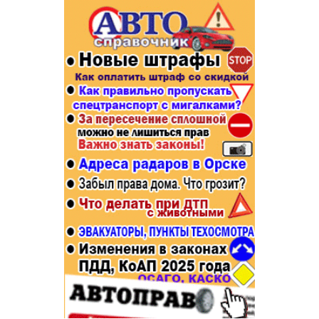
Популярное →
Строительство и ремонт
Афиша
Телекоммуникации и связь
Строительство и ремонт
Торговля
Авто и мото
Бизнес и финансы
Рестораны, кафе, бары
Юристы, Экспертиза, Страхование
Развлечения и отдых
Ремонт
Спорт Фитнес
Социальные организации
Недвижимость
Это интересно
Красота Косметология
Администрация