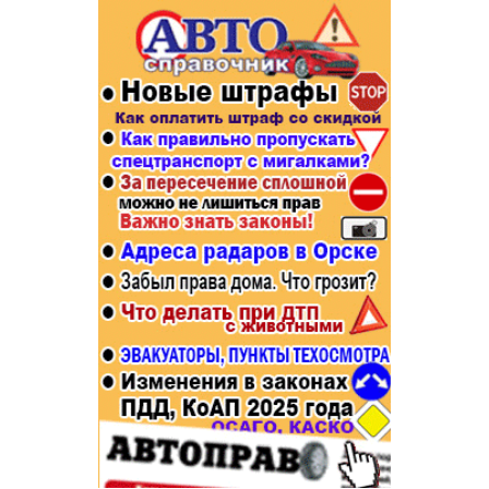
Популярное →
Строительство и ремонт
Афиша
Телекоммуникации и связь
Строительство и ремонт
Торговля
Авто и мото
Бизнес и финансы
Рестораны, кафе, бары
Юристы, Экспертиза, Страхование
Развлечения и отдых
Ремонт
Спорт Фитнес
Социальные организации
Недвижимость
Это интересно
Красота Косметология
Администрация