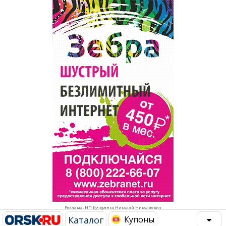
Популярное →
Строительство и ремонт
Афиша
Телекоммуникации и связь
Строительство и ремонт
Торговля
Авто и мото
Бизнес и финансы
Рестораны, кафе, бары
Юристы, Экспертиза, Страхование
Развлечения и отдых
Ремонт
Спорт Фитнес
Социальные организации
Недвижимость
Это интересно
Реклама. ИП Кучеренко Николай Николаевич
Красота Косметология
Администрация
Каталог
Купоны