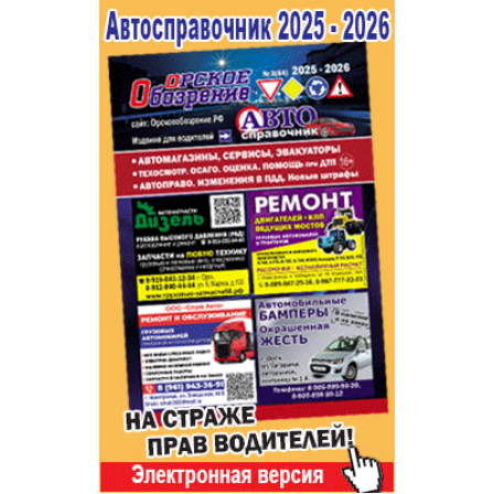
Популярное →
Строительство и ремонт
Афиша
Телекоммуникации и связь
Строительство и ремонт
Торговля
Авто и мото
Бизнес и финансы
Рестораны, кафе, бары
Юристы, Экспертиза, Страхование
Развлечения и отдых
Ремонт
Спорт Фитнес
Социальные организации
Недвижимость
Это интересно
Красота Косметология
Администрация